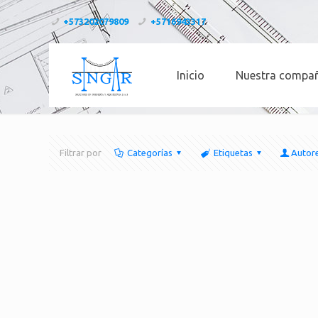
+573202079809
+5716943317
Inicio
Nuestra compa
Filtrar por
Categorías
Etiquetas
Autor