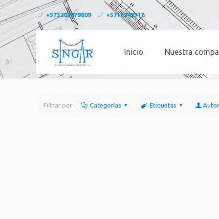
+573202079809
+5716943317
Inicio
Nuestra compa
Filtrar por
Categorías
Etiquetas
Auto