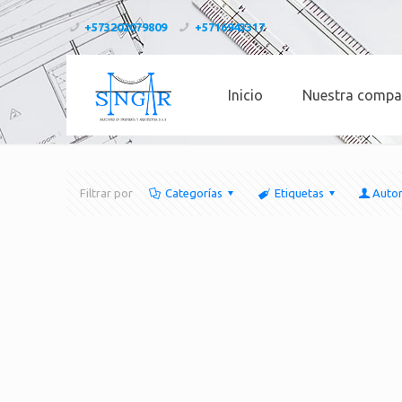
+573202079809
+5716943317
Inicio
Nuestra compa
Filtrar por
Categorías
Etiquetas
Auto