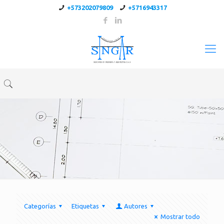
+573202079809
+5716943317
Categorías
Etiquetas
Autores
Mostrar todo