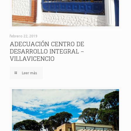
ADECUACIÓN CENTRO DE DESARROLLO INTEGRAL –
febrero 22, 2019
ADECUACIÓN CENTRO DE
DESARROLLO INTEGRAL –
VILLAVICENCIO
VILLAVICENCIO
Leer más