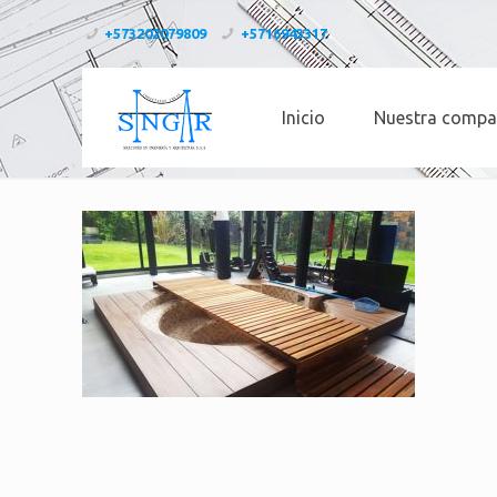
+573202079809
+5716943317
Inicio
Nuestra compa