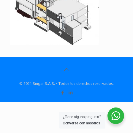
© 2021 Singar S.A.S. - Todos los derechos reservados.
¿Tiene alguna pregunta?
Converse con nosotros