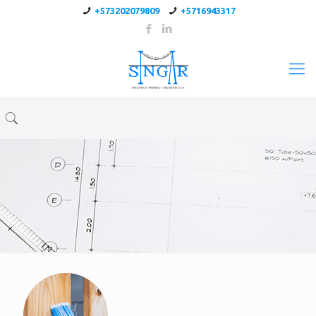
+573202079809
+5716943317