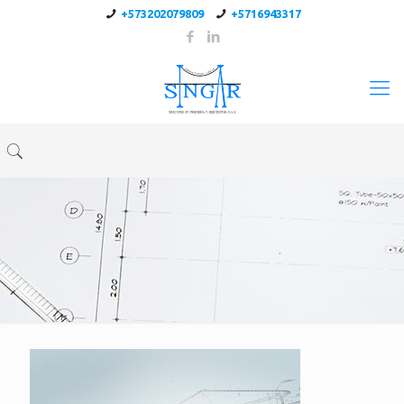
+573202079809
+5716943317