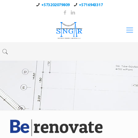
+573202079809
+5716943317