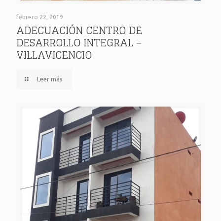
ADECUACIÓN CENTRO DE DESARROLLO INTEGRAL –
febrero 22, 2019
ADECUACIÓN CENTRO DE
DESARROLLO INTEGRAL –
VILLAVICENCIO
VILLAVICENCIO
Leer más