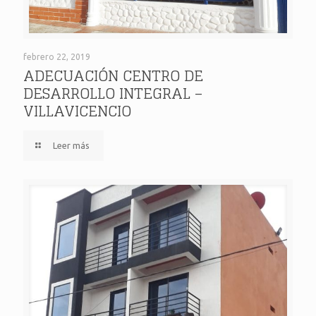
ADECUACIÓN CENTRO DE DESARROLLO INTEGRAL –
febrero 22, 2019
ADECUACIÓN CENTRO DE
DESARROLLO INTEGRAL –
VILLAVICENCIO
VILLAVICENCIO
Leer más