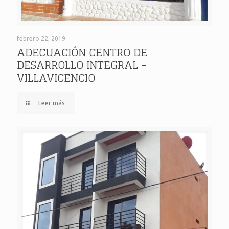
ADECUACIÓN CENTRO DE DESARROLLO INTEGRAL –
febrero 22, 2019
ADECUACIÓN CENTRO DE
DESARROLLO INTEGRAL –
VILLAVICENCIO
VILLAVICENCIO
Leer más